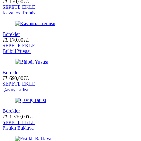
TL
170,00
TL
SEPETE EKLE
Kavanoz Tremisu
Börekler
TL
170,00
TL
SEPETE EKLE
Bülbül Yuvası
Börekler
TL
690,00
TL
SEPETE EKLE
Çavuş Tatlısı
Börekler
TL
1.350,00
TL
SEPETE EKLE
Fıstıklı Baklava