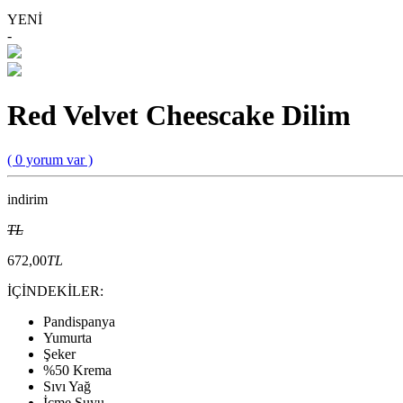
YENİ
-
Red Velvet Cheescake Dilim
( 0 yorum var )
indirim
TL
672,00
TL
İÇİNDEKİLER:
Pandispanya
Yumurta
Şeker
%50 Krema
Sıvı Yağ
İçme Suyu