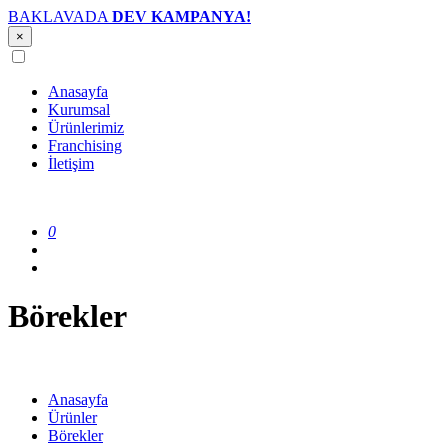
BAKLAVADA
DEV KAMPANYA!
×
Anasayfa
Kurumsal
Ürünlerimiz
Franchising
İletişim
0
Börekler
Anasayfa
Ürünler
Börekler