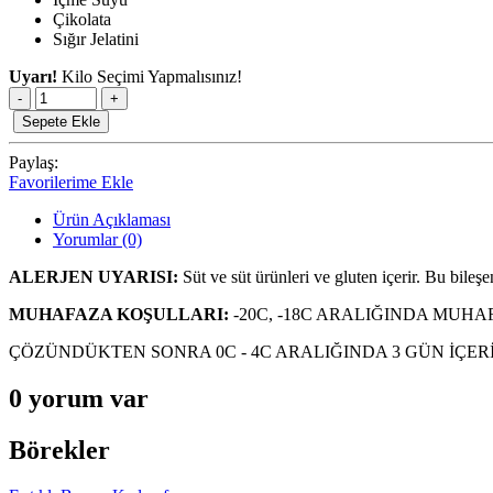
Çikolata
Sığır Jelatini
Uyarı!
Kilo Seçimi Yapmalısınız!
-
+
Sepete Ekle
Paylaş:
Favorilerime Ekle
Ürün Açıklaması
Yorumlar (0)
ALERJEN UYARISI:
Süt ve süt ürünleri ve gluten içerir. Bu bileş
MUHAFAZA KOŞULLARI:
-20C, -18C ARALIĞINDA MUHA
ÇÖZÜNDÜKTEN SONRA 0C - 4C ARALIĞINDA 3 GÜN İÇER
0 yorum var
Börekler