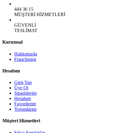
444 36 15
MÜŞTERİ HİZMETLERİ
GÜVENLİ
TESLİMAT
Kurumsal
Hakkımızda
Franchising
Hesabım
Giriş Yap
Üye Ol
Siparislerim
Hesabım
Favorilerim
Yorumlarım
Müşteri Hizmetleri
Sıkça Sorulanlar