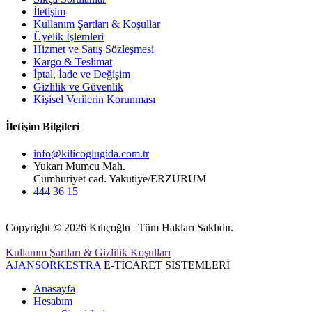
İletişim
Kullanım Şartları & Koşullar
Üyelik İşlemleri
Hizmet ve Satış Sözleşmesi
Kargo & Teslimat
İptal, İade ve Değişim
Gizlilik ve Güvenlik
Kişisel Verilerin Korunması
İletişim Bilgileri
info@kilicoglugida.com.tr
Yukarı Mumcu Mah.
Cumhuriyet cad. Yakutiye/ERZURUM
444 36 15
Copyright © 2026 Kılıçoğlu | Tüm Hakları Saklıdır.
Kullanım Şartları & Gizlilik Koşulları
AJANSORKESTRA
E-TİCARET SİSTEMLERİ
Anasayfa
Hesabım