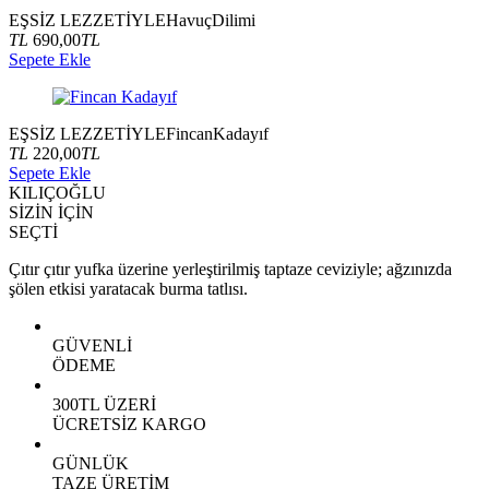
EŞSİZ LEZZETİYLE
Havuç
Dilimi
TL
690,00
TL
Sepete Ekle
EŞSİZ LEZZETİYLE
Fincan
Kadayıf
TL
220,00
TL
Sepete Ekle
KILIÇOĞLU
SİZİN İÇİN
SEÇTİ
Çıtır çıtır yufka üzerine yerleştirilmiş taptaze ceviziyle; ağzınızda
şölen etkisi yaratacak burma tatlısı.
GÜVENLİ
ÖDEME
300TL ÜZERİ
ÜCRETSİZ KARGO
GÜNLÜK
TAZE ÜRETİM