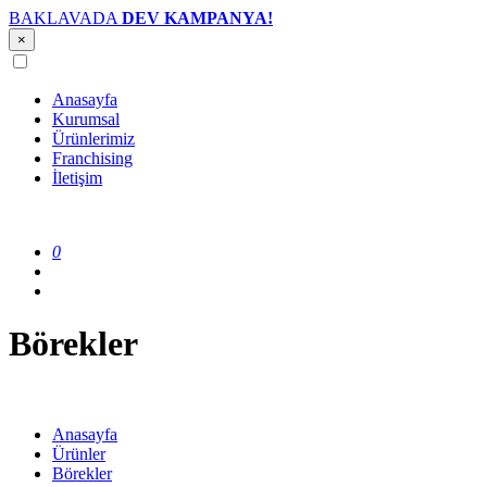
BAKLAVADA
DEV KAMPANYA!
×
Anasayfa
Kurumsal
Ürünlerimiz
Franchising
İletişim
0
Börekler
Anasayfa
Ürünler
Börekler