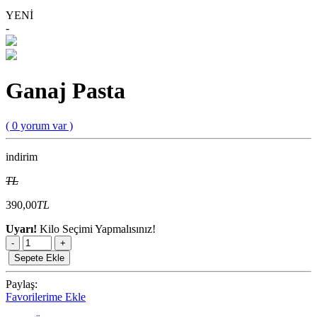
YENİ
-
Ganaj Pasta
( 0 yorum var )
indirim
TL
390,00
TL
Uyarı!
Kilo Seçimi Yapmalısınız!
-
+
Sepete Ekle
Paylaş:
Favorilerime Ekle