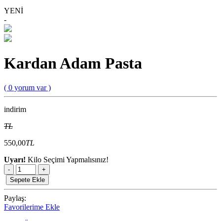
YENİ
-
Kardan Adam Pasta
( 0 yorum var )
indirim
TL
550,00
TL
Uyarı!
Kilo Seçimi Yapmalısınız!
-
+
Sepete Ekle
Paylaş:
Favorilerime Ekle