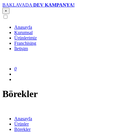
BAKLAVADA
DEV KAMPANYA!
×
Anasayfa
Kurumsal
Ürünlerimiz
Franchising
İletişim
0
Börekler
Anasayfa
Ürünler
Börekler