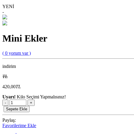
YENİ
-
Mini Ekler
( 0 yorum var )
indirim
TL
420,00
TL
Uyarı!
Kilo Seçimi Yapmalısınız!
-
+
Sepete Ekle
Paylaş:
Favorilerime Ekle