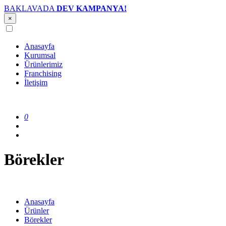
BAKLAVADA
DEV KAMPANYA!
×
Anasayfa
Kurumsal
Ürünlerimiz
Franchising
İletişim
0
Börekler
Anasayfa
Ürünler
Börekler