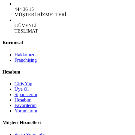
444 36 15
MÜŞTERİ HİZMETLERİ
GÜVENLİ
TESLİMAT
Kurumsal
Hakkımızda
Franchising
Hesabım
Giriş Yap
Üye Ol
Siparislerim
Hesabım
Favorilerim
Yorumlarım
Müşteri Hizmetleri
Sıkça Sorulanlar