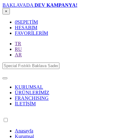
BAKLAVADA
DEV KAMPANYA!
×
0
SEPETİM
HESABIM
FAVORİLERİM
TR
RU
AR
KURUMSAL
ÜRÜNLERİMİZ
FRANCHISING
İLETİŞİM
Anasayfa
Kurumsal