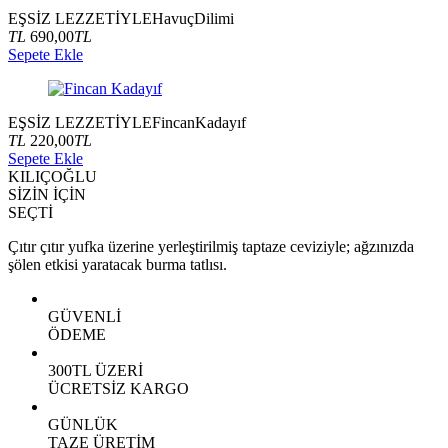
EŞSİZ LEZZETİYLE
Havuç
Dilimi
TL
690,00
TL
Sepete Ekle
EŞSİZ LEZZETİYLE
Fincan
Kadayıf
TL
220,00
TL
Sepete Ekle
KILIÇOĞLU
SİZİN İÇİN
SEÇTİ
Çıtır çıtır yufka üzerine yerleştirilmiş taptaze ceviziyle; ağzınızda
şölen etkisi yaratacak burma tatlısı.
GÜVENLİ
ÖDEME
300TL ÜZERİ
ÜCRETSİZ KARGO
GÜNLÜK
TAZE ÜRETİM