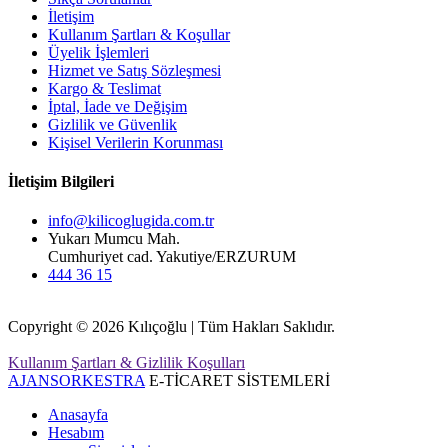
İletişim
Kullanım Şartları & Koşullar
Üyelik İşlemleri
Hizmet ve Satış Sözleşmesi
Kargo & Teslimat
İptal, İade ve Değişim
Gizlilik ve Güvenlik
Kişisel Verilerin Korunması
İletişim Bilgileri
info@kilicoglugida.com.tr
Yukarı Mumcu Mah.
Cumhuriyet cad. Yakutiye/ERZURUM
444 36 15
Copyright © 2026 Kılıçoğlu | Tüm Hakları Saklıdır.
Kullanım Şartları & Gizlilik Koşulları
AJANSORKESTRA
E-TİCARET SİSTEMLERİ
Anasayfa
Hesabım