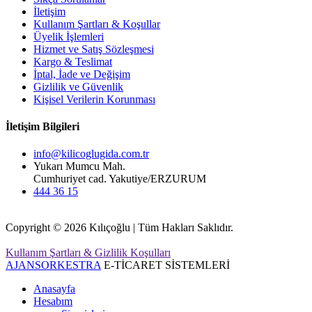
İletişim
Kullanım Şartları & Koşullar
Üyelik İşlemleri
Hizmet ve Satış Sözleşmesi
Kargo & Teslimat
İptal, İade ve Değişim
Gizlilik ve Güvenlik
Kişisel Verilerin Korunması
İletişim Bilgileri
info@kilicoglugida.com.tr
Yukarı Mumcu Mah.
Cumhuriyet cad. Yakutiye/ERZURUM
444 36 15
Copyright © 2026 Kılıçoğlu | Tüm Hakları Saklıdır.
Kullanım Şartları & Gizlilik Koşulları
AJANSORKESTRA
E-TİCARET SİSTEMLERİ
Anasayfa
Hesabım