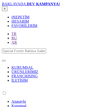
BAKLAVADA
DEV KAMPANYA!
×
0
SEPETİM
HESABIM
FAVORİLERİM
TR
RU
AR
KURUMSAL
ÜRÜNLERİMİZ
FRANCHISING
İLETİŞİM
Anasayfa
Kurumsal