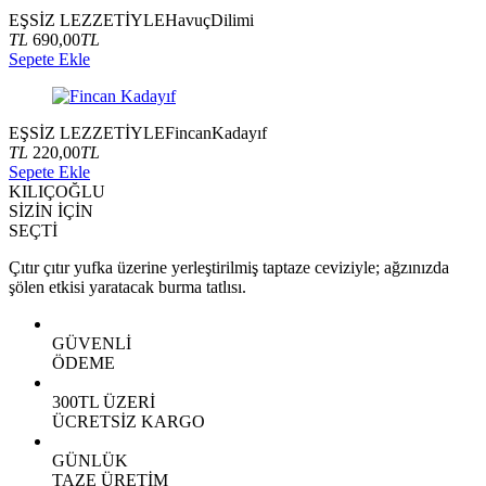
EŞSİZ LEZZETİYLE
Havuç
Dilimi
TL
690,00
TL
Sepete Ekle
EŞSİZ LEZZETİYLE
Fincan
Kadayıf
TL
220,00
TL
Sepete Ekle
KILIÇOĞLU
SİZİN İÇİN
SEÇTİ
Çıtır çıtır yufka üzerine yerleştirilmiş taptaze ceviziyle; ağzınızda
şölen etkisi yaratacak burma tatlısı.
GÜVENLİ
ÖDEME
300TL ÜZERİ
ÜCRETSİZ KARGO
GÜNLÜK
TAZE ÜRETİM