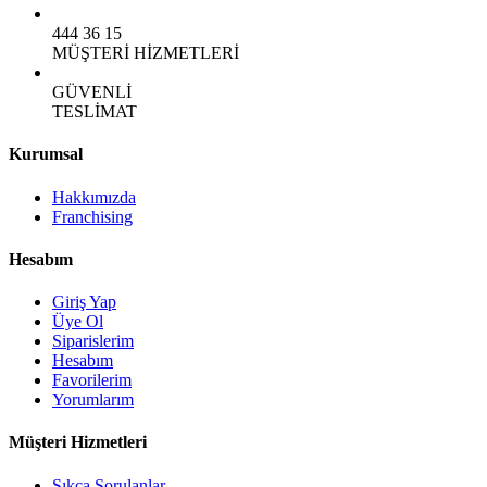
444 36 15
MÜŞTERİ HİZMETLERİ
GÜVENLİ
TESLİMAT
Kurumsal
Hakkımızda
Franchising
Hesabım
Giriş Yap
Üye Ol
Siparislerim
Hesabım
Favorilerim
Yorumlarım
Müşteri Hizmetleri
Sıkça Sorulanlar