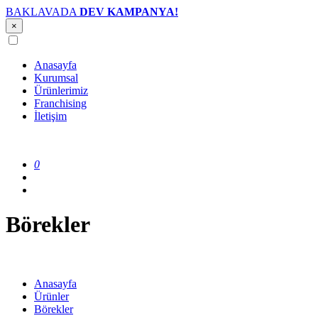
BAKLAVADA
DEV KAMPANYA!
×
Anasayfa
Kurumsal
Ürünlerimiz
Franchising
İletişim
0
Börekler
Anasayfa
Ürünler
Börekler