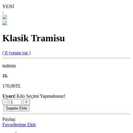
YENİ
-
Klasik Tramisu
( 0 yorum var )
indirim
TL
170,00
TL
Uyarı!
Kilo Seçimi Yapmalısınız!
-
+
Sepete Ekle
Paylaş:
Favorilerime Ekle