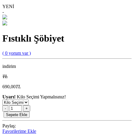
YENİ
-
Fıstıklı Şöbiyet
( 0 yorum var )
indirim
TL
690,00
TL
Uyarı!
Kilo Seçimi Yapmalısınız!
-
+
Sepete Ekle
Paylaş:
Favorilerime Ekle