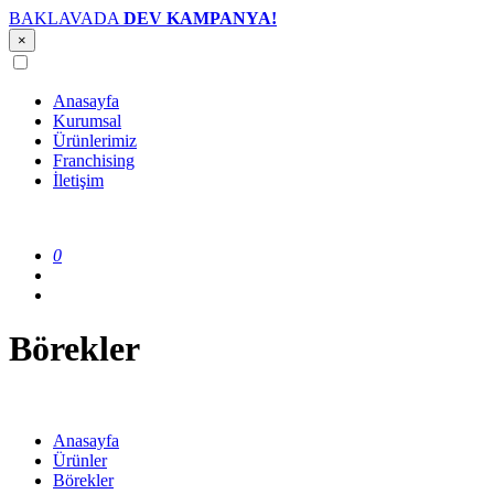
BAKLAVADA
DEV KAMPANYA!
×
Anasayfa
Kurumsal
Ürünlerimiz
Franchising
İletişim
0
Börekler
Anasayfa
Ürünler
Börekler