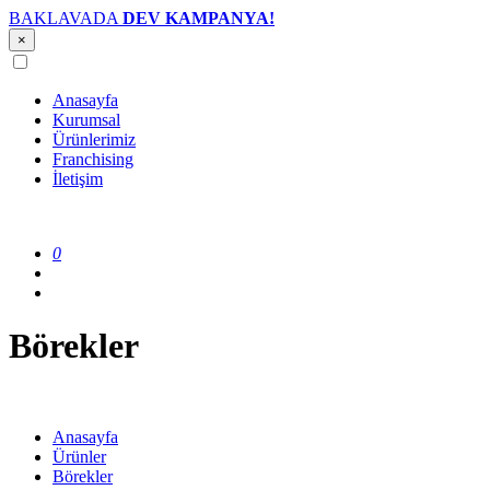
BAKLAVADA
DEV KAMPANYA!
×
Anasayfa
Kurumsal
Ürünlerimiz
Franchising
İletişim
0
Börekler
Anasayfa
Ürünler
Börekler