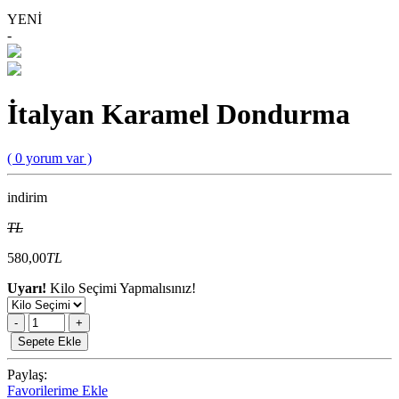
YENİ
-
İtalyan Karamel Dondurma
( 0 yorum var )
indirim
TL
580,00
TL
Uyarı!
Kilo Seçimi Yapmalısınız!
-
+
Sepete Ekle
Paylaş:
Favorilerime Ekle