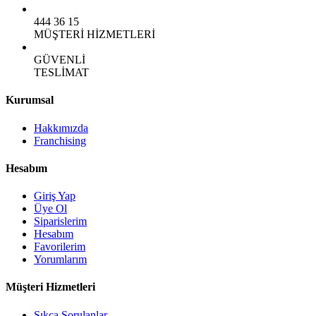
444 36 15
MÜŞTERİ HİZMETLERİ
GÜVENLİ
TESLİMAT
Kurumsal
Hakkımızda
Franchising
Hesabım
Giriş Yap
Üye Ol
Siparislerim
Hesabım
Favorilerim
Yorumlarım
Müşteri Hizmetleri
Sıkça Sorulanlar