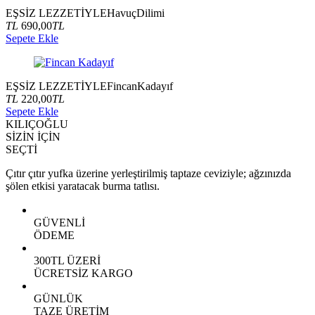
EŞSİZ LEZZETİYLE
Havuç
Dilimi
TL
690,00
TL
Sepete Ekle
EŞSİZ LEZZETİYLE
Fincan
Kadayıf
TL
220,00
TL
Sepete Ekle
KILIÇOĞLU
SİZİN İÇİN
SEÇTİ
Çıtır çıtır yufka üzerine yerleştirilmiş taptaze ceviziyle; ağzınızda
şölen etkisi yaratacak burma tatlısı.
GÜVENLİ
ÖDEME
300TL ÜZERİ
ÜCRETSİZ KARGO
GÜNLÜK
TAZE ÜRETİM