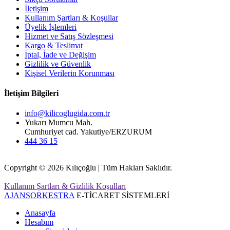
İletişim
Kullanım Şartları & Koşullar
Üyelik İşlemleri
Hizmet ve Satış Sözleşmesi
Kargo & Teslimat
İptal, İade ve Değişim
Gizlilik ve Güvenlik
Kişisel Verilerin Korunması
İletişim Bilgileri
info@kilicoglugida.com.tr
Yukarı Mumcu Mah.
Cumhuriyet cad. Yakutiye/ERZURUM
444 36 15
Copyright © 2026 Kılıçoğlu | Tüm Hakları Saklıdır.
Kullanım Şartları & Gizlilik Koşulları
AJANSORKESTRA
E-TİCARET SİSTEMLERİ
Anasayfa
Hesabım