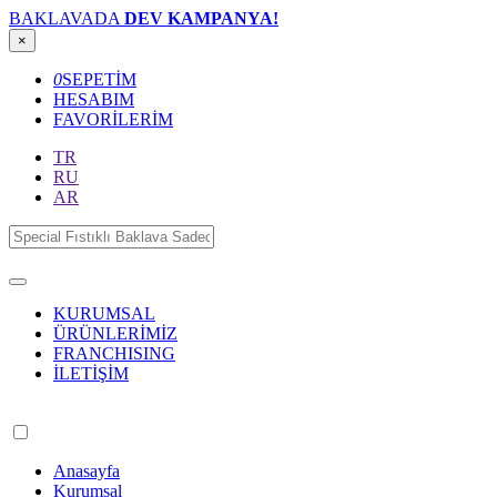
BAKLAVADA
DEV KAMPANYA!
×
0
SEPETİM
HESABIM
FAVORİLERİM
TR
RU
AR
KURUMSAL
ÜRÜNLERİMİZ
FRANCHISING
İLETİŞİM
Anasayfa
Kurumsal