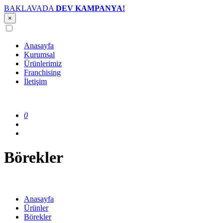
BAKLAVADA
DEV KAMPANYA!
×
Anasayfa
Kurumsal
Ürünlerimiz
Franchising
İletişim
0
Börekler
Anasayfa
Ürünler
Börekler