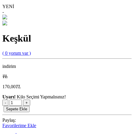
YENİ
-
Keşkül
( 0 yorum var )
indirim
TL
170,00
TL
Uyarı!
Kilo Seçimi Yapmalısınız!
-
+
Sepete Ekle
Paylaş:
Favorilerime Ekle