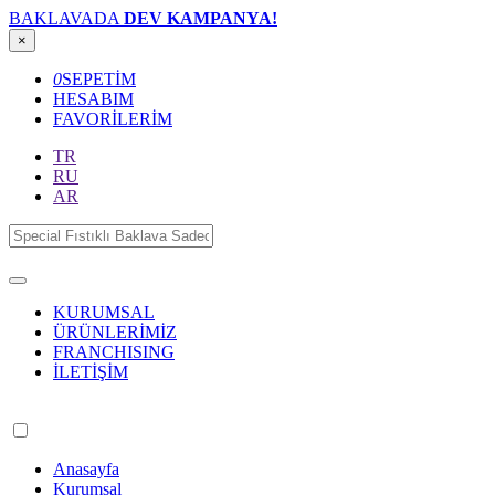
BAKLAVADA
DEV KAMPANYA!
×
0
SEPETİM
HESABIM
FAVORİLERİM
TR
RU
AR
KURUMSAL
ÜRÜNLERİMİZ
FRANCHISING
İLETİŞİM
Anasayfa
Kurumsal