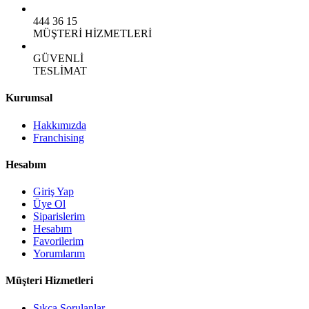
444 36 15
MÜŞTERİ HİZMETLERİ
GÜVENLİ
TESLİMAT
Kurumsal
Hakkımızda
Franchising
Hesabım
Giriş Yap
Üye Ol
Siparislerim
Hesabım
Favorilerim
Yorumlarım
Müşteri Hizmetleri
Sıkça Sorulanlar