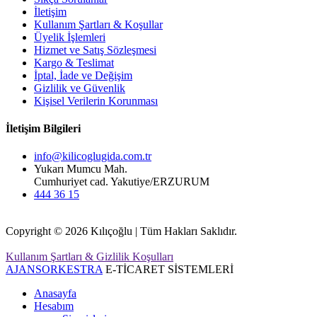
İletişim
Kullanım Şartları & Koşullar
Üyelik İşlemleri
Hizmet ve Satış Sözleşmesi
Kargo & Teslimat
İptal, İade ve Değişim
Gizlilik ve Güvenlik
Kişisel Verilerin Korunması
İletişim Bilgileri
info@kilicoglugida.com.tr
Yukarı Mumcu Mah.
Cumhuriyet cad. Yakutiye/ERZURUM
444 36 15
Copyright © 2026 Kılıçoğlu | Tüm Hakları Saklıdır.
Kullanım Şartları & Gizlilik Koşulları
AJANSORKESTRA
E-TİCARET SİSTEMLERİ
Anasayfa
Hesabım