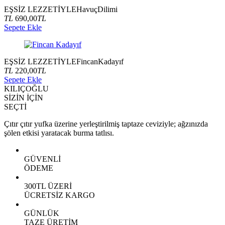
EŞSİZ LEZZETİYLE
Havuç
Dilimi
TL
690,00
TL
Sepete Ekle
EŞSİZ LEZZETİYLE
Fincan
Kadayıf
TL
220,00
TL
Sepete Ekle
KILIÇOĞLU
SİZİN İÇİN
SEÇTİ
Çıtır çıtır yufka üzerine yerleştirilmiş taptaze ceviziyle; ağzınızda
şölen etkisi yaratacak burma tatlısı.
GÜVENLİ
ÖDEME
300TL ÜZERİ
ÜCRETSİZ KARGO
GÜNLÜK
TAZE ÜRETİM