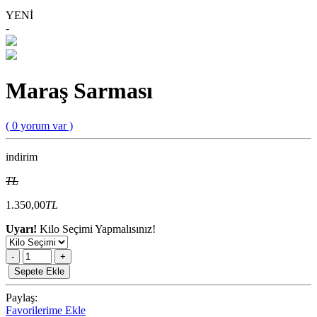
YENİ
-
Maraş Sarması
( 0 yorum var )
indirim
TL
1.350,00
TL
Uyarı!
Kilo Seçimi Yapmalısınız!
-
+
Sepete Ekle
Paylaş:
Favorilerime Ekle