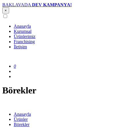
BAKLAVADA
DEV KAMPANYA!
×
Anasayfa
Kurumsal
Ürünlerimiz
Franchising
İletişim
0
Börekler
Anasayfa
Ürünler
Börekler