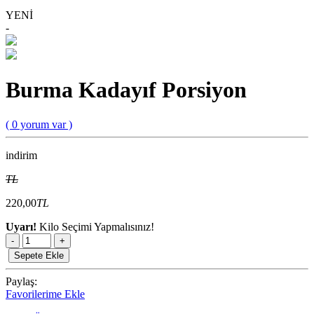
YENİ
-
Burma Kadayıf Porsiyon
( 0 yorum var )
indirim
TL
220,00
TL
Uyarı!
Kilo Seçimi Yapmalısınız!
-
+
Sepete Ekle
Paylaş:
Favorilerime Ekle