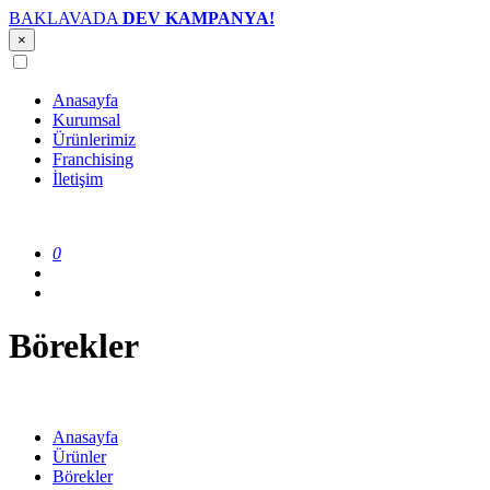
BAKLAVADA
DEV KAMPANYA!
×
Anasayfa
Kurumsal
Ürünlerimiz
Franchising
İletişim
0
Börekler
Anasayfa
Ürünler
Börekler