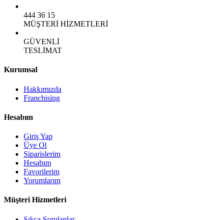
444 36 15
MÜŞTERİ HİZMETLERİ
GÜVENLİ
TESLİMAT
Kurumsal
Hakkımızda
Franchising
Hesabım
Giriş Yap
Üye Ol
Siparislerim
Hesabım
Favorilerim
Yorumlarım
Müşteri Hizmetleri
Sıkça Sorulanlar