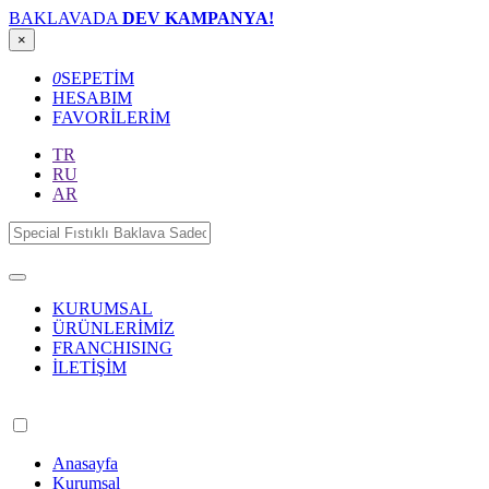
BAKLAVADA
DEV KAMPANYA!
×
0
SEPETİM
HESABIM
FAVORİLERİM
TR
RU
AR
KURUMSAL
ÜRÜNLERİMİZ
FRANCHISING
İLETİŞİM
Anasayfa
Kurumsal