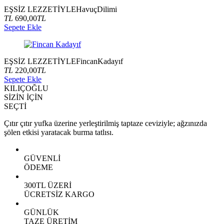
EŞSİZ LEZZETİYLE
Havuç
Dilimi
TL
690,00
TL
Sepete Ekle
EŞSİZ LEZZETİYLE
Fincan
Kadayıf
TL
220,00
TL
Sepete Ekle
KILIÇOĞLU
SİZİN İÇİN
SEÇTİ
Çıtır çıtır yufka üzerine yerleştirilmiş taptaze ceviziyle; ağzınızda
şölen etkisi yaratacak burma tatlısı.
GÜVENLİ
ÖDEME
300TL ÜZERİ
ÜCRETSİZ KARGO
GÜNLÜK
TAZE ÜRETİM