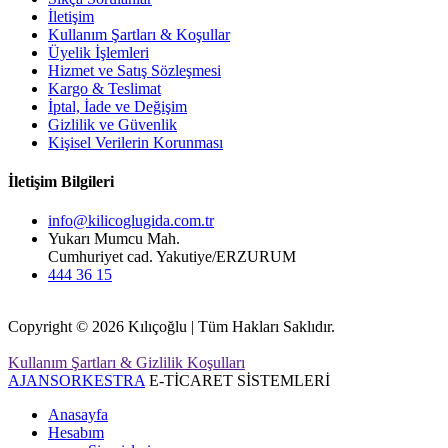
İletişim
Kullanım Şartları & Koşullar
Üyelik İşlemleri
Hizmet ve Satış Sözleşmesi
Kargo & Teslimat
İptal, İade ve Değişim
Gizlilik ve Güvenlik
Kişisel Verilerin Korunması
İletişim Bilgileri
info@kilicoglugida.com.tr
Yukarı Mumcu Mah.
Cumhuriyet cad. Yakutiye/ERZURUM
444 36 15
Copyright © 2026 Kılıçoğlu | Tüm Hakları Saklıdır.
Kullanım Şartları & Gizlilik Koşulları
AJANSORKESTRA
E-TİCARET SİSTEMLERİ
Anasayfa
Hesabım