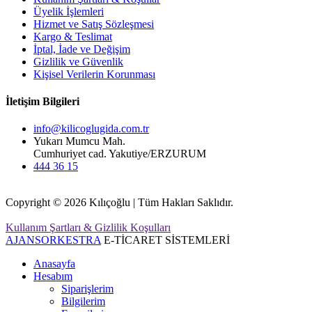
Üyelik İşlemleri
Hizmet ve Satış Sözleşmesi
Kargo & Teslimat
İptal, İade ve Değişim
Gizlilik ve Güvenlik
Kişisel Verilerin Korunması
İletişim Bilgileri
info@kilicoglugida.com.tr
Yukarı Mumcu Mah.
Cumhuriyet cad. Yakutiye/ERZURUM
444 36 15
Copyright © 2026 Kılıçoğlu | Tüm Hakları Saklıdır.
Kullanım Şartları & Gizlilik Koşulları
AJANSORKESTRA
E-TİCARET SİSTEMLERİ
Anasayfa
Hesabım
Siparişlerim
Bilgilerim