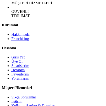
MÜŞTERİ HİZMETLERİ
GÜVENLİ
TESLİMAT
Kurumsal
Hakkımızda
Franchising
Hesabım
Giriş Yap
Üye Ol
Siparislerim
Hesabım
Favorilerim
Yorumlarım
Müşteri Hizmetleri
Sıkça Sorulanlar
İletişim
Kullanım Şartları & Koşullar