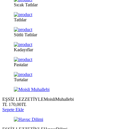
Sıcak
Tatlılar
Tatlılar
Sütlü
Tatlılar
Kadayıflar
Pastalar
Turtalar
EŞSİZ LEZZETİYLE
Moisli
Muhallebi
TL
170,00
TL
Sepete Ekle