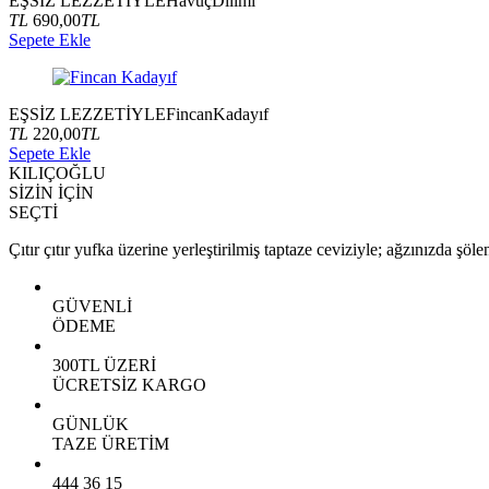
EŞSİZ LEZZETİYLE
Havuç
Dilimi
TL
690,00
TL
Sepete Ekle
EŞSİZ LEZZETİYLE
Fincan
Kadayıf
TL
220,00
TL
Sepete Ekle
KILIÇOĞLU
SİZİN İÇİN
SEÇTİ
Çıtır çıtır yufka üzerine yerleştirilmiş taptaze ceviziyle; ağzınızda şöle
GÜVENLİ
ÖDEME
300TL ÜZERİ
ÜCRETSİZ KARGO
GÜNLÜK
TAZE ÜRETİM
444 36 15