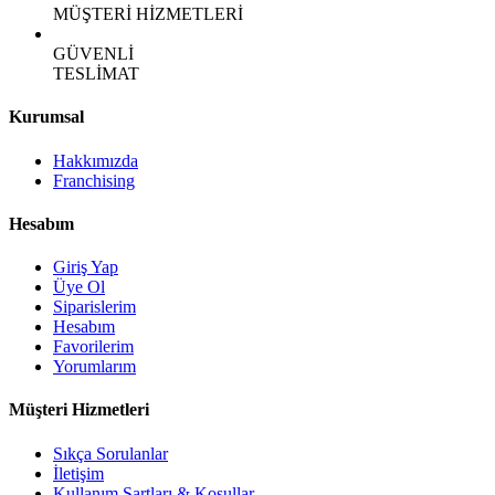
MÜŞTERİ HİZMETLERİ
GÜVENLİ
TESLİMAT
Kurumsal
Hakkımızda
Franchising
Hesabım
Giriş Yap
Üye Ol
Siparislerim
Hesabım
Favorilerim
Yorumlarım
Müşteri Hizmetleri
Sıkça Sorulanlar
İletişim
Kullanım Şartları & Koşullar