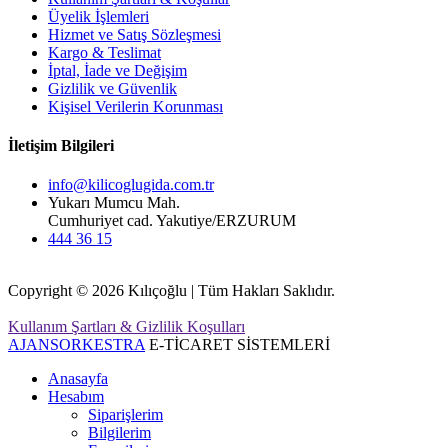
Üyelik İşlemleri
Hizmet ve Satış Sözleşmesi
Kargo & Teslimat
İptal, İade ve Değişim
Gizlilik ve Güvenlik
Kişisel Verilerin Korunması
İletişim Bilgileri
info@kilicoglugida.com.tr
Yukarı Mumcu Mah.
Cumhuriyet cad. Yakutiye/ERZURUM
444 36 15
Copyright © 2026 Kılıçoğlu | Tüm Hakları Saklıdır.
Kullanım Şartları & Gizlilik Koşulları
AJANSORKESTRA
E-TİCARET SİSTEMLERİ
Anasayfa
Hesabım
Siparişlerim
Bilgilerim