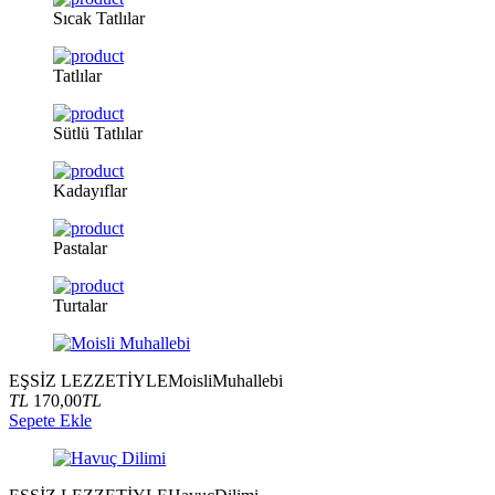
Sıcak
Tatlılar
Tatlılar
Sütlü
Tatlılar
Kadayıflar
Pastalar
Turtalar
EŞSİZ LEZZETİYLE
Moisli
Muhallebi
TL
170,00
TL
Sepete Ekle