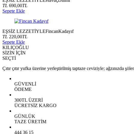
EŞSİZ LEZZETİYLE
Havuç
Dilimi
TL
690,00
TL
Sepete Ekle
EŞSİZ LEZZETİYLE
Fincan
Kadayıf
TL
220,00
TL
Sepete Ekle
KILIÇOĞLU
SİZİN İÇİN
SEÇTİ
Çıtır çıtır yufka üzerine yerleştirilmiş taptaze ceviziyle; ağzınızda şöle
GÜVENLİ
ÖDEME
300TL ÜZERİ
ÜCRETSİZ KARGO
GÜNLÜK
TAZE ÜRETİM
444 36 15