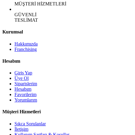
MÜŞTERİ HİZMETLERİ
GÜVENLİ
TESLİMAT
Kurumsal
Hakkımızda
Franchising
Hesabım
Giriş Yap
Üye Ol
Siparislerim
Hesabım
Favorilerim
Yorumlarım
Müşteri Hizmetleri
Sıkça Sorulanlar
İletişim
Kullanım Şartları & Koşullar