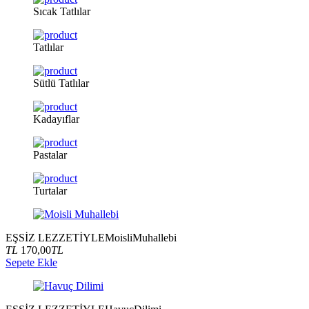
Sıcak
Tatlılar
Tatlılar
Sütlü
Tatlılar
Kadayıflar
Pastalar
Turtalar
EŞSİZ LEZZETİYLE
Moisli
Muhallebi
TL
170,00
TL
Sepete Ekle