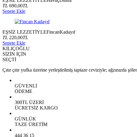
EŞSİZ LEZZETİYLE
Havuç
Dilimi
TL
690,00
TL
Sepete Ekle
EŞSİZ LEZZETİYLE
Fincan
Kadayıf
TL
220,00
TL
Sepete Ekle
KILIÇOĞLU
SİZİN İÇİN
SEÇTİ
Çıtır çıtır yufka üzerine yerleştirilmiş taptaze ceviziyle; ağzınızda şöle
GÜVENLİ
ÖDEME
300TL ÜZERİ
ÜCRETSİZ KARGO
GÜNLÜK
TAZE ÜRETİM
444 36 15