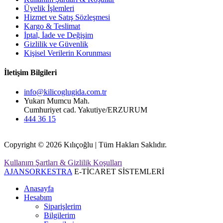
Üyelik İşlemleri
Hizmet ve Satış Sözleşmesi
Kargo & Teslimat
İptal, İade ve Değişim
Gizlilik ve Güvenlik
Kişisel Verilerin Korunması
İletişim Bilgileri
info@kilicoglugida.com.tr
Yukarı Mumcu Mah.
Cumhuriyet cad. Yakutiye/ERZURUM
444 36 15
Copyright © 2026 Kılıçoğlu | Tüm Hakları Saklıdır.
Kullanım Şartları & Gizlilik Koşulları
AJANSORKESTRA
E-TİCARET SİSTEMLERİ
Anasayfa
Hesabım
Siparişlerim
Bilgilerim