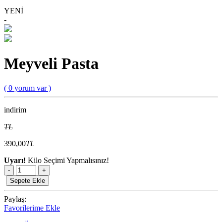
YENİ
-
Meyveli Pasta
( 0 yorum var )
indirim
TL
390,00
TL
Uyarı!
Kilo Seçimi Yapmalısınız!
-
+
Sepete Ekle
Paylaş:
Favorilerime Ekle