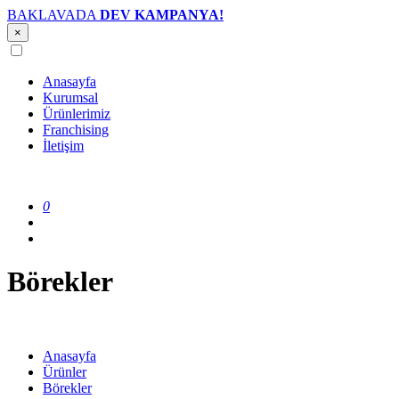
BAKLAVADA
DEV KAMPANYA!
×
Anasayfa
Kurumsal
Ürünlerimiz
Franchising
İletişim
0
Börekler
Anasayfa
Ürünler
Börekler