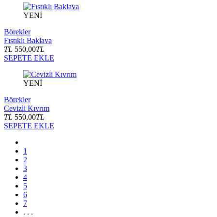
YENİ
Börekler
Fıstıklı Baklava
TL
550,00
TL
SEPETE EKLE
YENİ
Börekler
Cevizli Kıvrım
TL
550,00
TL
SEPETE EKLE
1
2
3
4
5
6
7
. . .