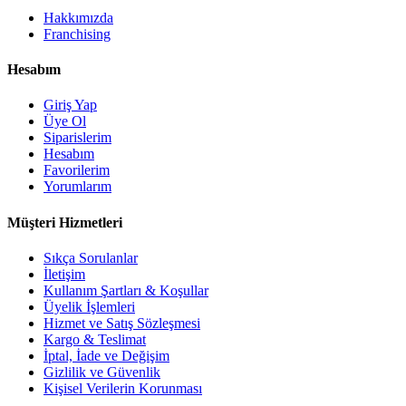
Hakkımızda
Franchising
Hesabım
Giriş Yap
Üye Ol
Siparislerim
Hesabım
Favorilerim
Yorumlarım
Müşteri Hizmetleri
Sıkça Sorulanlar
İletişim
Kullanım Şartları & Koşullar
Üyelik İşlemleri
Hizmet ve Satış Sözleşmesi
Kargo & Teslimat
İptal, İade ve Değişim
Gizlilik ve Güvenlik
Kişisel Verilerin Korunması