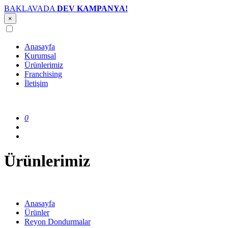
BAKLAVADA
DEV KAMPANYA!
×
Anasayfa
Kurumsal
Ürünlerimiz
Franchising
İletişim
0
Ürünlerimiz
Anasayfa
Ürünler
Reyon Dondurmalar