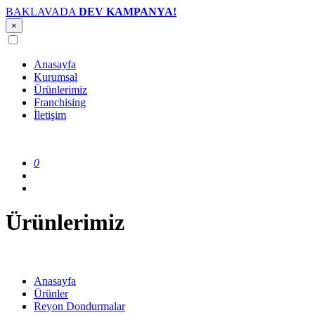
BAKLAVADA
DEV KAMPANYA!
×
Anasayfa
Kurumsal
Ürünlerimiz
Franchising
İletişim
0
Ürünlerimiz
Anasayfa
Ürünler
Reyon Dondurmalar