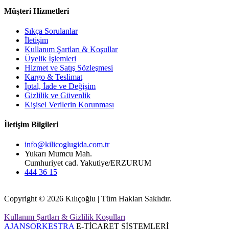
Müşteri Hizmetleri
Sıkça Sorulanlar
İletişim
Kullanım Şartları & Koşullar
Üyelik İşlemleri
Hizmet ve Satış Sözleşmesi
Kargo & Teslimat
İptal, İade ve Değişim
Gizlilik ve Güvenlik
Kişisel Verilerin Korunması
İletişim Bilgileri
info@kilicoglugida.com.tr
Yukarı Mumcu Mah.
Cumhuriyet cad. Yakutiye/ERZURUM
444 36 15
Copyright © 2026 Kılıçoğlu | Tüm Hakları Saklıdır.
Kullanım Şartları & Gizlilik Koşulları
AJANSORKESTRA
E-TİCARET SİSTEMLERİ