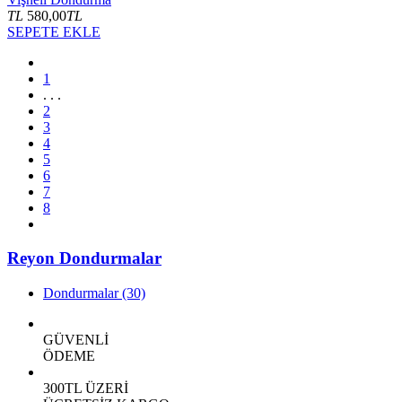
TL
580,00
TL
SEPETE EKLE
1
. . .
2
3
4
5
6
7
8
Reyon Dondurmalar
Dondurmalar
(30)
GÜVENLİ
ÖDEME
300TL ÜZERİ