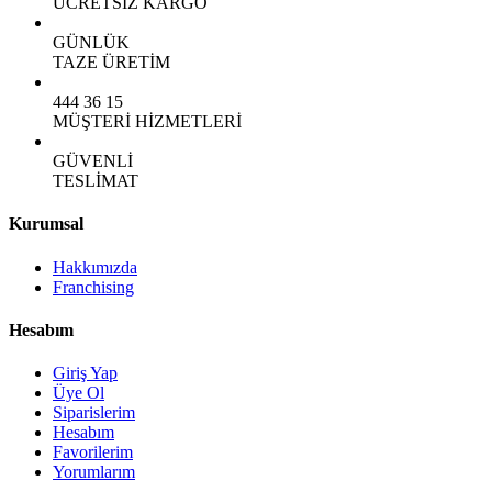
ÜCRETSİZ KARGO
GÜNLÜK
TAZE ÜRETİM
444 36 15
MÜŞTERİ HİZMETLERİ
GÜVENLİ
TESLİMAT
Kurumsal
Hakkımızda
Franchising
Hesabım
Giriş Yap
Üye Ol
Siparislerim
Hesabım
Favorilerim
Yorumlarım