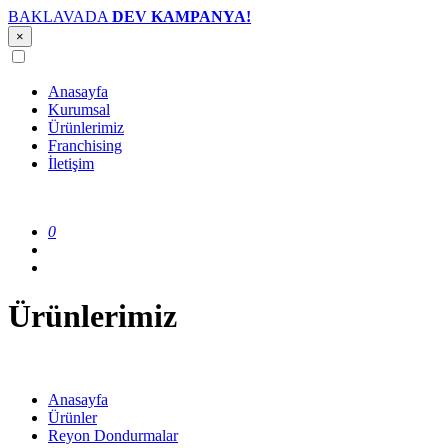
BAKLAVADA
DEV KAMPANYA!
×
Anasayfa
Kurumsal
Ürünlerimiz
Franchising
İletişim
0
Ürünlerimiz
Anasayfa
Ürünler
Reyon Dondurmalar