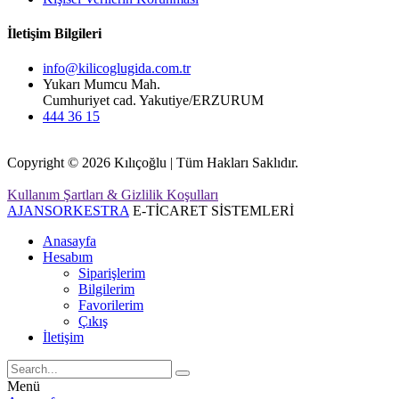
İletişim Bilgileri
info@kilicoglugida.com.tr
Yukarı Mumcu Mah.
Cumhuriyet cad. Yakutiye/ERZURUM
444 36 15
Copyright © 2026 Kılıçoğlu | Tüm Hakları Saklıdır.
Kullanım Şartları & Gizlilik Koşulları
AJANSORKESTRA
E-TİCARET SİSTEMLERİ
Anasayfa
Hesabım
Siparişlerim
Bilgilerim
Favorilerim
Çıkış
İletişim
Menü