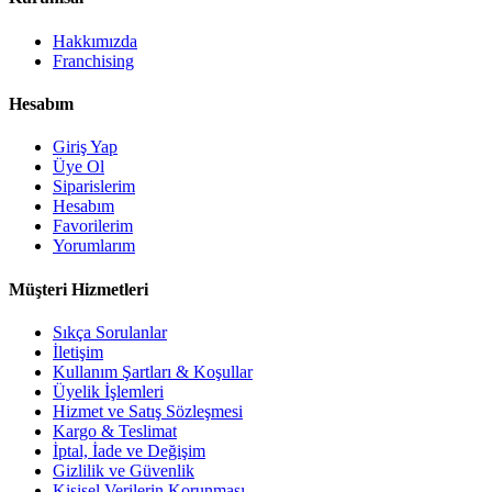
Hakkımızda
Franchising
Hesabım
Giriş Yap
Üye Ol
Siparislerim
Hesabım
Favorilerim
Yorumlarım
Müşteri Hizmetleri
Sıkça Sorulanlar
İletişim
Kullanım Şartları & Koşullar
Üyelik İşlemleri
Hizmet ve Satış Sözleşmesi
Kargo & Teslimat
İptal, İade ve Değişim
Gizlilik ve Güvenlik
Kişisel Verilerin Korunması