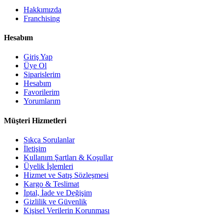
Hakkımızda
Franchising
Hesabım
Giriş Yap
Üye Ol
Siparislerim
Hesabım
Favorilerim
Yorumlarım
Müşteri Hizmetleri
Sıkça Sorulanlar
İletişim
Kullanım Şartları & Koşullar
Üyelik İşlemleri
Hizmet ve Satış Sözleşmesi
Kargo & Teslimat
İptal, İade ve Değişim
Gizlilik ve Güvenlik
Kişisel Verilerin Korunması