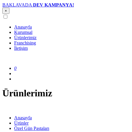
BAKLAVADA
DEV KAMPANYA!
×
Anasayfa
Kurumsal
Ürünlerimiz
Franchising
İletişim
0
Ürünlerimiz
Anasayfa
Ürünler
Özel Gün Pastaları