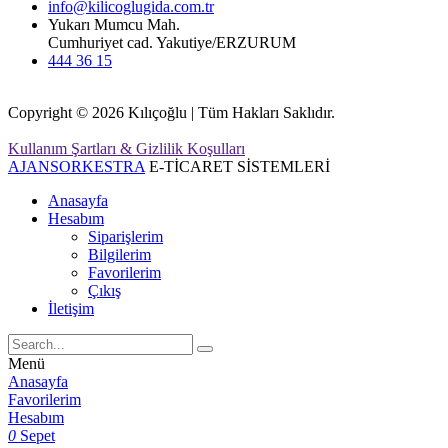
info@kilicoglugida.com.tr
Yukarı Mumcu Mah.
Cumhuriyet cad. Yakutiye/ERZURUM
444 36 15
Copyright © 2026 Kılıçoğlu | Tüm Hakları Saklıdır.
Kullanım Şartları & Gizlilik Koşulları
AJANSORKESTRA
E-TİCARET SİSTEMLERİ
Anasayfa
Hesabım
Siparişlerim
Bilgilerim
Favorilerim
Çıkış
İletişim
Menü
Anasayfa
Favorilerim
Hesabım
0
Sepet