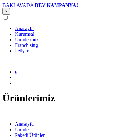
BAKLAVADA
DEV KAMPANYA!
×
Anasayfa
Kurumsal
Ürünlerimiz
Franchising
İletişim
0
Ürünlerimiz
Anasayfa
Ürünler
Paketli Ürünler