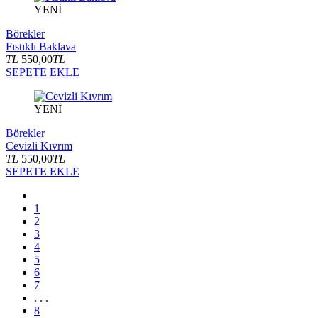
YENİ
Börekler
Fıstıklı Baklava
TL
550,00
TL
SEPETE EKLE
YENİ
Börekler
Cevizli Kıvrım
TL
550,00
TL
SEPETE EKLE
1
2
3
4
5
6
7
. . .
8