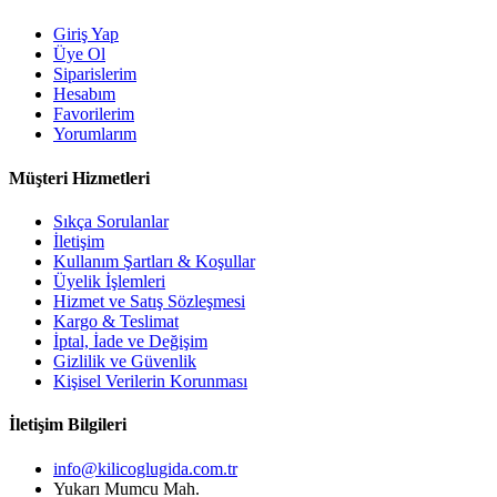
Giriş Yap
Üye Ol
Siparislerim
Hesabım
Favorilerim
Yorumlarım
Müşteri Hizmetleri
Sıkça Sorulanlar
İletişim
Kullanım Şartları & Koşullar
Üyelik İşlemleri
Hizmet ve Satış Sözleşmesi
Kargo & Teslimat
İptal, İade ve Değişim
Gizlilik ve Güvenlik
Kişisel Verilerin Korunması
İletişim Bilgileri
info@kilicoglugida.com.tr
Yukarı Mumcu Mah.