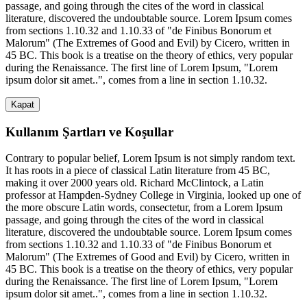
passage, and going through the cites of the word in classical
literature, discovered the undoubtable source. Lorem Ipsum comes
from sections 1.10.32 and 1.10.33 of "de Finibus Bonorum et
Malorum" (The Extremes of Good and Evil) by Cicero, written in
45 BC. This book is a treatise on the theory of ethics, very popular
during the Renaissance. The first line of Lorem Ipsum, "Lorem
ipsum dolor sit amet..", comes from a line in section 1.10.32.
Kapat
Kullanım Şartları ve Koşullar
Contrary to popular belief, Lorem Ipsum is not simply random text.
It has roots in a piece of classical Latin literature from 45 BC,
making it over 2000 years old. Richard McClintock, a Latin
professor at Hampden-Sydney College in Virginia, looked up one of
the more obscure Latin words, consectetur, from a Lorem Ipsum
passage, and going through the cites of the word in classical
literature, discovered the undoubtable source. Lorem Ipsum comes
from sections 1.10.32 and 1.10.33 of "de Finibus Bonorum et
Malorum" (The Extremes of Good and Evil) by Cicero, written in
45 BC. This book is a treatise on the theory of ethics, very popular
during the Renaissance. The first line of Lorem Ipsum, "Lorem
ipsum dolor sit amet..", comes from a line in section 1.10.32.