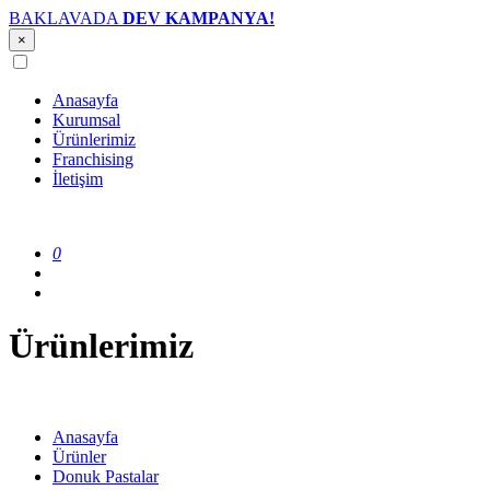
BAKLAVADA
DEV KAMPANYA!
×
Anasayfa
Kurumsal
Ürünlerimiz
Franchising
İletişim
0
Ürünlerimiz
Anasayfa
Ürünler
Donuk Pastalar