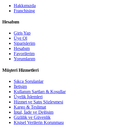
Hakkımızda
Franchising
Hesabım
Giriş Yap
Üye Ol
Siparislerim
Hesabım
Favorilerim
Yorumlarım
Müşteri Hizmetleri
Sıkça Sorulanlar
İletişim
Kullanım Şartları & Koşullar
Üyelik İşlemleri
Hizmet ve Satış Sözleşmesi
Kargo & Teslimat
İptal, İade ve Değişim
Gizlilik ve Güvenlik
Kişisel Verilerin Korunması