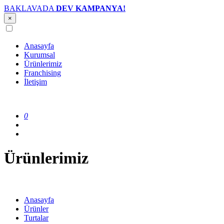
BAKLAVADA
DEV KAMPANYA!
×
Anasayfa
Kurumsal
Ürünlerimiz
Franchising
İletişim
0
Ürünlerimiz
Anasayfa
Ürünler
Turtalar