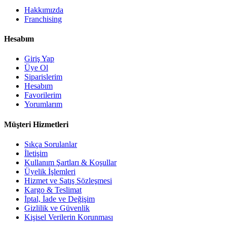
Hakkımızda
Franchising
Hesabım
Giriş Yap
Üye Ol
Siparislerim
Hesabım
Favorilerim
Yorumlarım
Müşteri Hizmetleri
Sıkça Sorulanlar
İletişim
Kullanım Şartları & Koşullar
Üyelik İşlemleri
Hizmet ve Satış Sözleşmesi
Kargo & Teslimat
İptal, İade ve Değişim
Gizlilik ve Güvenlik
Kişisel Verilerin Korunması