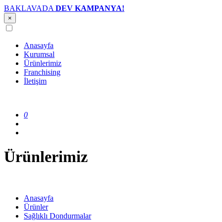
BAKLAVADA
DEV KAMPANYA!
×
Anasayfa
Kurumsal
Ürünlerimiz
Franchising
İletişim
0
Ürünlerimiz
Anasayfa
Ürünler
Sağlıklı Dondurmalar