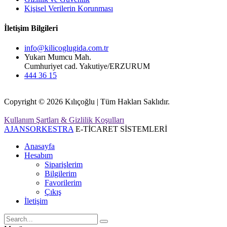
Kişisel Verilerin Korunması
İletişim Bilgileri
info@kilicoglugida.com.tr
Yukarı Mumcu Mah.
Cumhuriyet cad. Yakutiye/ERZURUM
444 36 15
Copyright © 2026 Kılıçoğlu | Tüm Hakları Saklıdır.
Kullanım Şartları & Gizlilik Koşulları
AJANSORKESTRA
E-TİCARET SİSTEMLERİ
Anasayfa
Hesabım
Siparişlerim
Bilgilerim
Favorilerim
Çıkış
İletişim