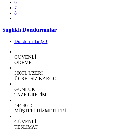
6
7
8
Sağlıklı Dondurmalar
Dondurmalar
(30)
GÜVENLİ
ÖDEME
300TL ÜZERİ
ÜCRETSİZ KARGO
GÜNLÜK
TAZE ÜRETİM
444 36 15
MÜŞTERİ HİZMETLERİ
GÜVENLİ
TESLİMAT