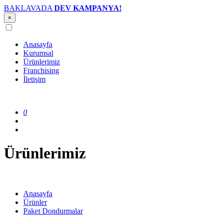
BAKLAVADA
DEV KAMPANYA!
×
Anasayfa
Kurumsal
Ürünlerimiz
Franchising
İletişim
0
Ürünlerimiz
Anasayfa
Ürünler
Paket Dondurmalar