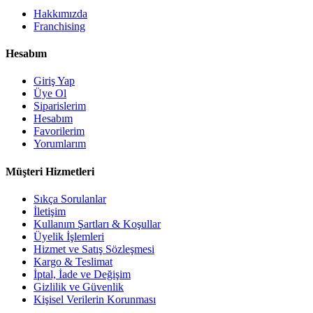
Hakkımızda
Franchising
Hesabım
Giriş Yap
Üye Ol
Siparislerim
Hesabım
Favorilerim
Yorumlarım
Müşteri Hizmetleri
Sıkça Sorulanlar
İletişim
Kullanım Şartları & Koşullar
Üyelik İşlemleri
Hizmet ve Satış Sözleşmesi
Kargo & Teslimat
İptal, İade ve Değişim
Gizlilik ve Güvenlik
Kişisel Verilerin Korunması