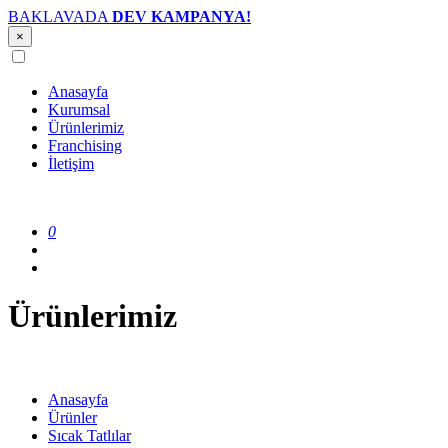
BAKLAVADA
DEV KAMPANYA!
×
Anasayfa
Kurumsal
Ürünlerimiz
Franchising
İletişim
0
Ürünlerimiz
Anasayfa
Ürünler
Sıcak Tatlılar