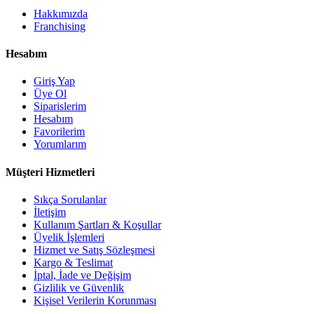
Hakkımızda
Franchising
Hesabım
Giriş Yap
Üye Ol
Siparislerim
Hesabım
Favorilerim
Yorumlarım
Müşteri Hizmetleri
Sıkça Sorulanlar
İletişim
Kullanım Şartları & Koşullar
Üyelik İşlemleri
Hizmet ve Satış Sözleşmesi
Kargo & Teslimat
İptal, İade ve Değişim
Gizlilik ve Güvenlik
Kişisel Verilerin Korunması