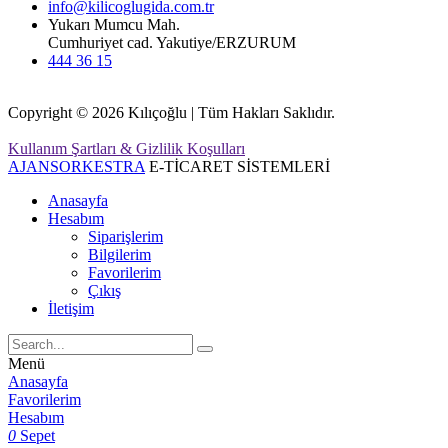
info@kilicoglugida.com.tr
Yukarı Mumcu Mah.
Cumhuriyet cad. Yakutiye/ERZURUM
444 36 15
Copyright © 2026 Kılıçoğlu | Tüm Hakları Saklıdır.
Kullanım Şartları & Gizlilik Koşulları
AJANSORKESTRA
E-TİCARET SİSTEMLERİ
Anasayfa
Hesabım
Siparişlerim
Bilgilerim
Favorilerim
Çıkış
İletişim
Menü
Anasayfa
Favorilerim
Hesabım
0
Sepet