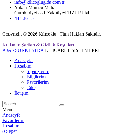
info@kilicoglugida.com.tr
Yukarı Mumcu Mah.
Cumhuriyet cad. Yakutiye/ERZURUM
444 36 15
Copyright © 2026 Kılıçoğlu | Tüm Hakları Saklıdır.
Kullanım Şartları & Gizlilik Koşulları
AJANSORKESTRA
E-TİCARET SİSTEMLERİ
Anasayfa
Hesabım
Siparişlerim
Bilgilerim
Favorilerim
Çıkış
İletişim
Menü
Anasayfa
Favorilerim
Hesabım
0
Sepet