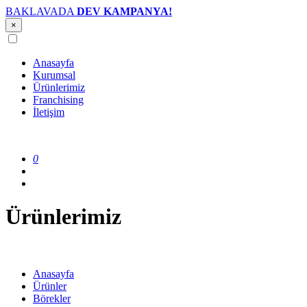
BAKLAVADA
DEV KAMPANYA!
×
Anasayfa
Kurumsal
Ürünlerimiz
Franchising
İletişim
0
Ürünlerimiz
Anasayfa
Ürünler
Börekler